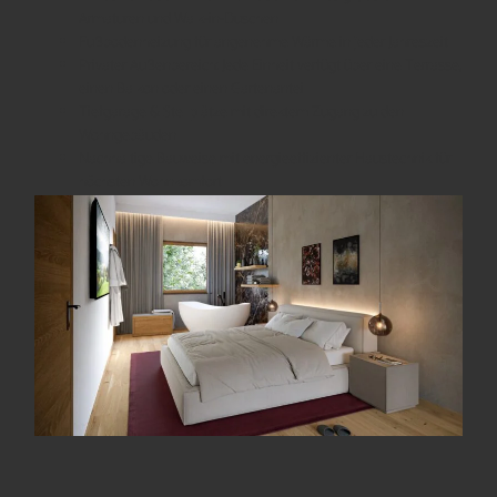
Armaturen und Walk-in-Duschen
Fußbodenheizung für angenehme Wärme in jeder Jahreszeit
Privater Außenbereich: Jede Einheit verfügt über eine Terrasse,
einen Balkon oder einen Gartenanteil
Tiefgarage & Stellplätze mit direktem Zugang zu den
Wohngebäuden
Nachhaltige Bauweise mit energieeffizienter Haustechnik für
höchsten Wohnkomfort