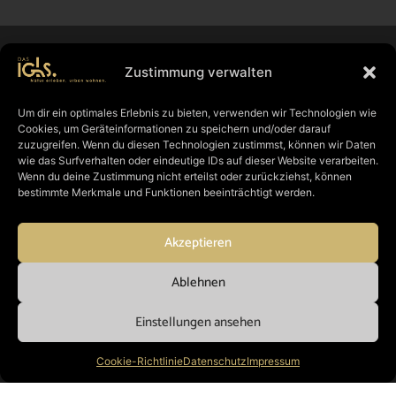
Anfrageformular
Zustimmung verwalten
Wir freuen uns auf Ihre Anfrage und stehen Ihnen gerne für
Um dir ein optimales Erlebnis zu bieten, verwenden wir Technologien wie
weitere Informationen oder persönliche Beratungsgespräche zur
Cookies, um Geräteinformationen zu speichern und/oder darauf
Verfügung.
zuzugreifen. Wenn du diesen Technologien zustimmst, können wir Daten
wie das Surfverhalten oder eindeutige IDs auf dieser Website verarbeiten.
Name
Wenn du deine Zustimmung nicht erteilst oder zurückziehst, können
bestimmte Merkmale und Funktionen beeinträchtigt werden.
E-Mail
Akzeptieren
s
Ablehnen
Ihre Nachricht
n
Einstellungen ansehen
l
Datenschutzinformation
Cookie-Richtlinie
Datenschutz
Impressum
Die von Ihnen im Anfrageformular eingegebenen Daten werden ausschließlich zur
Bearbeitung Ihrer Anfrage verarbeitet und nicht ohne Ihre ausdrückliche Zustimmung an