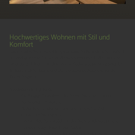
Hochwertiges Wohnen mit Stil und
Komfort
Das exklusive Wohnprojekt in Igls umfasst 25 Wohneinheiten, verteilt
auf zwei getrennte Baukörper, die sich harmonisch in die natürliche
Umgebung einfügen. Die durchdachte Südwestausrichtung sorgt für
lichtdurchflutete Räume und atemberaubende Ausblicke auf die
Tiroler Bergwelt.
Ausstattung & Highlights
Großzügige Grundrisse mit offenem Wohnkonzept und
hochwertigen Materialien
Bodentiefe Fenster für maximale Helligkeit und ein
naturnahes Wohngefühl
Hochwertige Parkettböden in den Wohnbereichen, stilvolle
Feinsteinzeug-Fliesen in den Bädern
Exklusive Badezimmer mit modernem Design, edlen