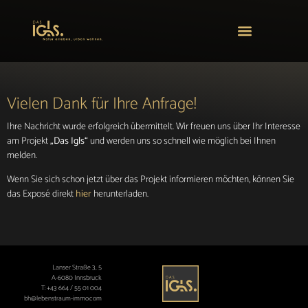
Vielen Dank für Ihre Anfrage!
Ihre Nachricht wurde erfolgreich übermittelt. Wir freuen uns über Ihr Interesse
am Projekt
„Das Igls“
und werden uns so schnell wie möglich bei Ihnen
melden.
Wenn Sie sich schon jetzt über das Projekt informieren möchten, können Sie
das Exposé direkt
hier
herunterladen.
Lanser Straße 3, 5
A-6080 Innsbruck
T:
+43 664 / 55 01 004
bh@lebenstraum-immo.com